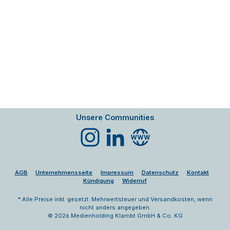
Unsere Communities
Instagram
LinkedIn
Website
AGB
Unternehmensseite
Impressum
Datenschutz
Kontakt
Kündigung
Widerruf
* Alle Preise inkl. gesetzl. Mehrwertsteuer und Versandkosten, wenn
nicht anders angegeben.
© 2026 Medienholding Klambt GmbH & Co. KG