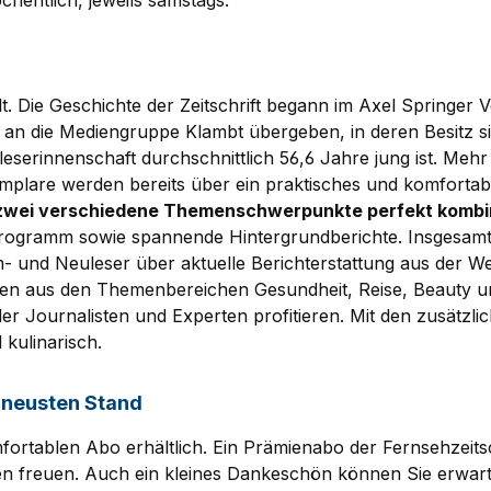
hentlich, jeweils samstags.
t. Die Geschichte der Zeitschrift begann im Axel Springer V
n die Mediengruppe Klambt übergeben, in deren Besitz sie 
tleserinnenschaft durchschnittlich 56,6 Jahre jung ist. Me
mplare werden bereits über ein praktisches und komfortab
zwei verschiedene Themenschwerpunkte perfekt kombin
rogramm sowie spannende Hintergrundberichte. Insgesam
m- und Neuleser über aktuelle Berichterstattung aus der We
rägen aus den Themenbereichen Gesundheit, Reise, Beauty 
urnalisten und Experten profitieren. Mit den zusätzliche
kulinarisch.
 neusten Stand
mfortablen Abo erhältlich. Ein Prämienabo der Fernsehzeitsc
n freuen. Auch ein kleines Dankeschön können Sie erwarte