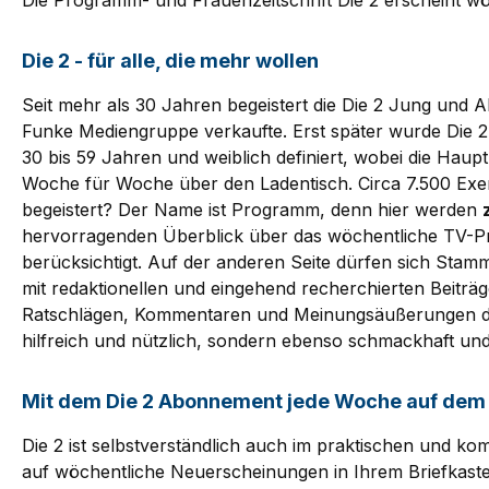
Die Programm- und Frauenzeitschrift Die 2 erscheint wöc
Die 2 - für alle, die mehr wollen
Seit mehr als 30 Jahren begeistert die Die 2 Jung und Al
Funke Mediengruppe verkaufte. Erst später wurde Die 2 a
30 bis 59 Jahren und weiblich definiert, wobei die Haup
Woche für Woche über den Ladentisch. Circa 7.500 Exe
begeistert? Der Name ist Programm, denn hier werden
hervorragenden Überblick über das wöchentliche TV-P
berücksichtigt. Auf der anderen Seite dürfen sich Stam
mit redaktionellen und eingehend recherchierten Beit
Ratschlägen, Kommentaren und Meinungsäußerungen der Jo
hilfreich und nützlich, sondern ebenso schmackhaft und 
Mit dem Die 2 Abonnement jede Woche auf dem
Die 2 ist selbstverständlich auch im praktischen und ko
auf wöchentliche Neuerscheinungen in Ihrem Briefkaste