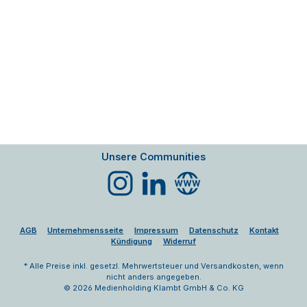
Unsere Communities
Instagram
LinkedIn
Website
AGB
Unternehmensseite
Impressum
Datenschutz
Kontakt
Kündigung
Widerruf
* Alle Preise inkl. gesetzl. Mehrwertsteuer und Versandkosten, wenn
nicht anders angegeben.
© 2026 Medienholding Klambt GmbH & Co. KG