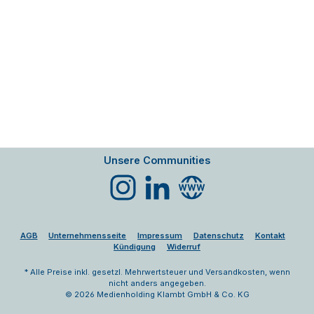
Unsere Communities
Instagram
LinkedIn
Website
AGB
Unternehmensseite
Impressum
Datenschutz
Kontakt
Kündigung
Widerruf
* Alle Preise inkl. gesetzl. Mehrwertsteuer und Versandkosten, wenn
nicht anders angegeben.
© 2026 Medienholding Klambt GmbH & Co. KG