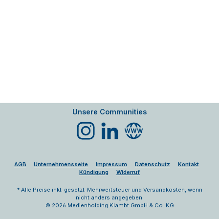
Unsere Communities
Instagram
LinkedIn
Website
AGB
Unternehmensseite
Impressum
Datenschutz
Kontakt
Kündigung
Widerruf
* Alle Preise inkl. gesetzl. Mehrwertsteuer und Versandkosten, wenn
nicht anders angegeben.
© 2026 Medienholding Klambt GmbH & Co. KG