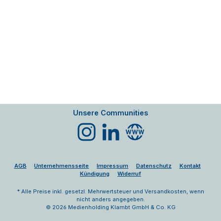
Unsere Communities
Instagram
LinkedIn
Website
AGB
Unternehmensseite
Impressum
Datenschutz
Kontakt
Kündigung
Widerruf
* Alle Preise inkl. gesetzl. Mehrwertsteuer und Versandkosten, wenn
nicht anders angegeben.
© 2026 Medienholding Klambt GmbH & Co. KG