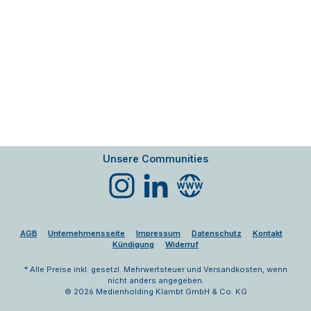
Unsere Communities
Instagram
LinkedIn
Website
AGB
Unternehmensseite
Impressum
Datenschutz
Kontakt
Kündigung
Widerruf
* Alle Preise inkl. gesetzl. Mehrwertsteuer und Versandkosten, wenn
nicht anders angegeben.
© 2026 Medienholding Klambt GmbH & Co. KG