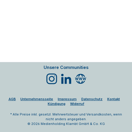
Unsere Communities
Instagram
LinkedIn
Website
AGB
Unternehmensseite
Impressum
Datenschutz
Kontakt
Kündigung
Widerruf
* Alle Preise inkl. gesetzl. Mehrwertsteuer und Versandkosten, wenn
nicht anders angegeben.
© 2026 Medienholding Klambt GmbH & Co. KG