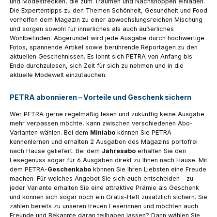
und Modestrecken, die zum Träumen und Nachshoppen einladen.
Die Expertentipps zu den Themen Schönheit, Gesundheit und Food
verhelfen dem Magazin zu einer abwechslungsreichen Mischung
und sorgen sowohl für innerliches als auch äußerliches
Wohlbefinden. Abgerundet wird jede Ausgabe durch hochwertige
Fotos, spannende Artikel sowie berührende Reportagen zu den
aktuellen Geschehnissen. Es lohnt sich PETRA von Anfang bis
Ende durchzulesen, sich Zeit für sich zu nehmen und in die
aktuelle Modewelt einzutauchen.
PETRA abonnieren – Vorteile und Geschenk sichern
Wer PETRA gerne regelmäßig lesen und zukünftig keine Ausgabe
mehr verpassen möchte, kann zwischen verschiedenen Abo-
Varianten wählen. Bei dem
Miniabo
können Sie PETRA
kennenlernen und erhalten 2 Ausgaben des Magazins portofrei
nach Hause geliefert. Bei dem
Jahresabo
erhalten Sie den
Lesegenuss sogar für 6 Ausgaben direkt zu Ihnen nach Hause. Mit
dem PETRA-
Geschenkabo
können Sie Ihren Liebsten eine Freude
machen. Für welches Angebot Sie sich auch entscheiden – zu
jeder Variante erhalten Sie eine attraktive Prämie als Geschenk
und können sich sogar noch ein Gratis-Heft zusätzlich sichern. Sie
zählen bereits zu unseren treuen Leserinnen und möchten auch
Freunde und Bekannte daran teilhaben lassen? Dann wählen Sie